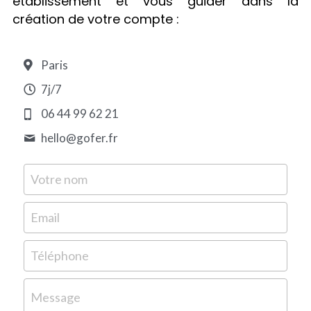
établissement et vous guider dans la 
création de votre compte :
Paris
7j/7
06 44 99 62 21
hello@
gofer.fr
Votre nom
Email
Téléphone
Message