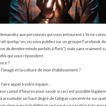
demandez aux personnes qui vous entourent s’ils ne connaî
rait quelqu’un, ou vous publiez sur un groupe Facebook do
ras de dernière minute parfaits à Paris”)
, mais sans vraiment sa
ofils qui vous répondent :
ence ?
 l’image et la culture de mon établissement ?
e faire appel à votre équipe :
leur cumul d'heures pour savoir si ceci est possible légale
 à accumuler un haut degré de fatigue concentrée sur quelqu
e, rime avec irritabilité et ceci peut ne pas être très appréc