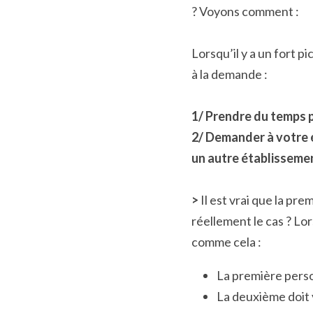
? Voyons comment :
Lorsqu’il y a un fort p
à la demande :
1/ Prendre du temps 
2/ Demander à votre é
un autre établisseme
>
 Il est vrai que la p
réellement le cas ? Lo
comme cela :
La première perso
La deuxième doit v