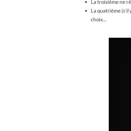
La troisième ne r
La quatrième 
(s’il
choix...