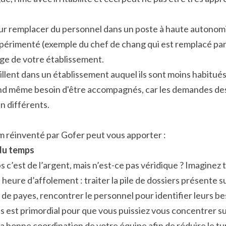
pour remplacer du personnel dans un poste à haute autonomie
périmenté (exemple du chef de chang qui est remplacé par 
mage de votre établissement.
aillent dans un établissement auquel ils sont moins habitués
nd même besoin d'être accompagnés, car les demandes des c
n différents.
im réinventé par Gofer peut vous apporter :
du temps 
 c’est de l’argent, mais n’est-ce pas véridique ? Imaginez 
heure d’affolement : traiter la pile de dossiers présente su
 de payes, rencontrer le personnel pour identifier leurs bes
est primordial pour que vous puissiez vous concentrer sur
a bonne coordination de votre équipe afin de réduire le tu