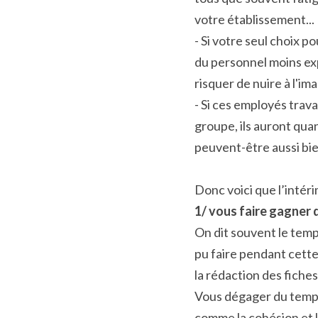
votre établissement...
- Si votre seul choix 
du personnel moins ex
risquer de nuire à l'i
- Si ces employés trav
groupe, ils auront qua
peuvent-être aussi bie
Donc voici que l’intér
1/ vous faire gagner 
On dit souvent le temps
pu faire pendant cette 
la rédaction des fiches
Vous dégager du temps 
comme la cohésion et l