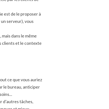
 est de le proposer à 
un serveur), vous 
, mais dans le même 
lients et le contexte 
tout ce que vous auriez 
r le bureau, anticiper 
oins...
 d’autres tâches, 
rnover et mieux 