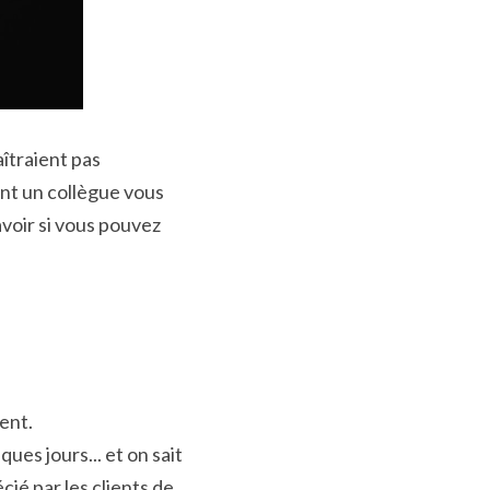
traient pas 
nt un collègue vous 
voir si vous pouvez 
ment.
es jours... et on sait 
ié par les clients de 