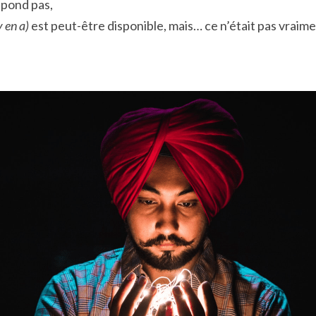
épond pas,
 y en a) 
est peut-être disponible, mais… ce n’était pas vraime