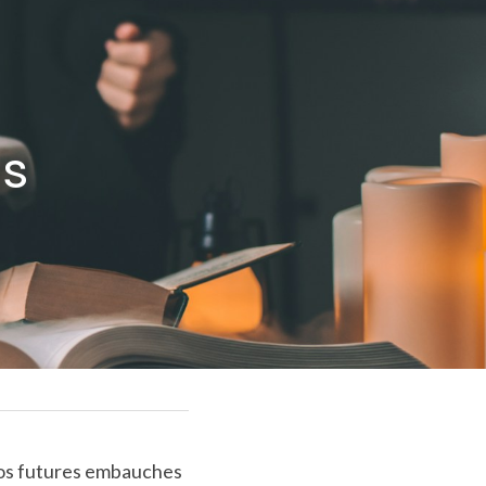
s 
 vos futures embauches 