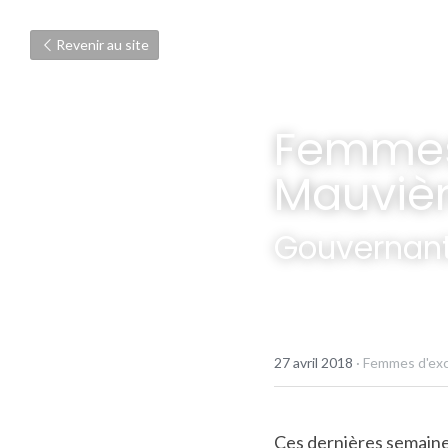
Revenir au site
Femmes 
Mauviè
Gouvernant
27 avril 2018
·
Femmes d'ex
Ces dernières semaines