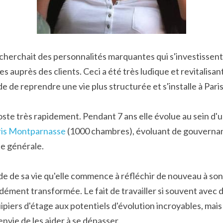
echerchait des personnalités marquantes qui s'investissent 
 auprès des clients. Ceci a été très ludique et revitalisant
e de reprendre une vie plus structurée et s'installe à Paris
ste très rapidement. Pendant 7 ans elle évolue au sein d'u
aris Montparnasse
 (1000 chambres), évoluant de gouvernan
e générale.
de de sa vie qu'elle commence à réfléchir de nouveau à son
ndément transformée. Le fait de travailler si souvent av
piers d'étage aux potentiels d'évolution incroyables, mais 
nvie de les aider à se dépasser.