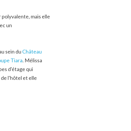
polyvalente, mais elle 
ec un 
au sein 
du 
Château 
upe Tiara
. Mélissa 
es d'étage qui 
 l'hôtel et elle 