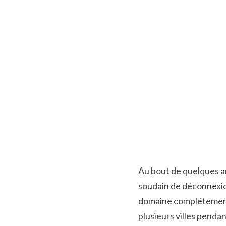
Au bout de quelques an
soudain de déconnexion,
domaine complétement n
plusieurs villes penda