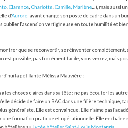
nto
, 
Clarence
, 
Charlotte
, 
Camille, Marlène
...), mais aussi 
lle d'
Aurore
, ayant changé son poste de cadre dans un bur
 oublier l'ascension vertigineuse en toute humilité et bien
e montrer que se reconvertir, se réinventer complétement, 
on est possible, pas forcément facile, vous verrez, mais pos
rd'hui la pétillante Mélissa Mauvière :
a les choses claires dans sa tête : ne pas écouter les autres
u'elle décide de faire un BAC dans une filière technique, tand
lus généraliste. Elle est convaincue. Elle n'aime pas l'aca
ir une formation pratique et opérationnelle. Elle enchaîne 
n hôtelière au 
Lycée hôtelier Saint-Louis Montargis