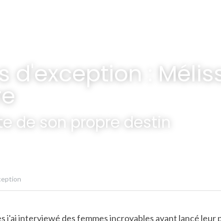
d'exception : Méliss
re
e de son propre destin
ception
 j'ai interviewé des femmes incroyables ayant lancé leur 