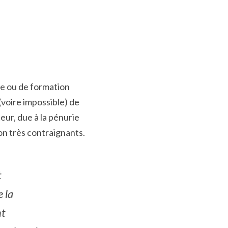
ce ou de formation 
(voire impossible) de 
ur, due à la pénurie 
on très contraignants.
 
la 
t 