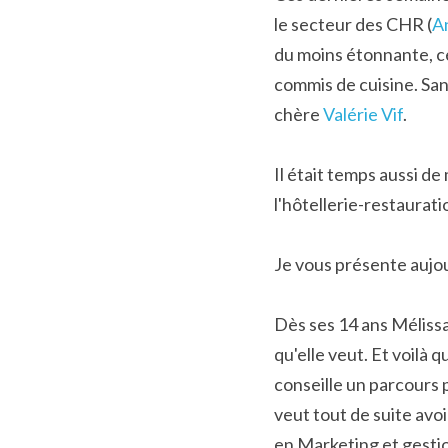
le secteur des CHR (
A
du moins étonnante, ce
commis de cuisine. Sans
chère 
Valérie Vif
.
Il était temps aussi d
l'hôtellerie-restaurati
Je vous présente aujou
Dès ses 14 ans Mélissa 
qu'elle veut. Et voilà q
conseille un parcours p
veut tout de suite avo
en Marketing et gestio