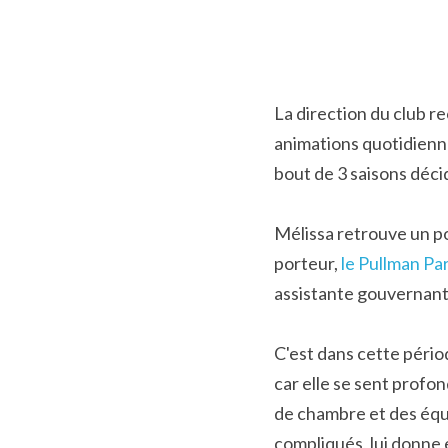
La direction du club r
animations quotidiennes
bout de 3 saisons décid
Mélissa retrouve un po
porteur, 
le Pullman P
assistante gouvernant
C'est dans cette pério
car elle se sent profo
de chambre et des équi
compliqués, lui donne e