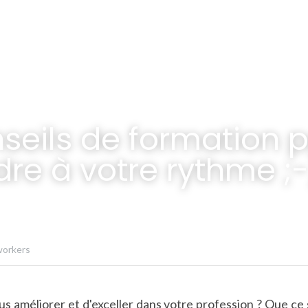
seils de formation p
re à votre rythme ;-
workers
s améliorer et d'exceller dans votre profession ? Que ce so