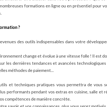
de nombreuses formations en ligne ou en présentiel pour vou
.
formation ?
evenues des outils indispensables dans votre développe
ironnement change et évolue à une vitesse folle ! Il est d
sur les dernières tendances et avancées technologiques t
elles méthodes de paiement...
tils et techniques pratiques vous permettra de vous senti
us performants pendant vos extras en cuisine, salle et r
vos compétences de manière concrète.
otre savoir et vos connaissances, plus vous serez motivés