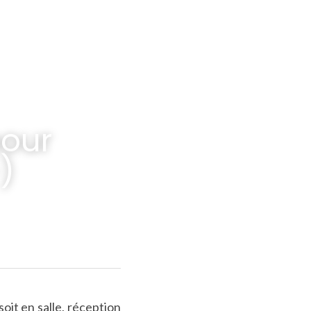
our 
)
it en salle, réception 