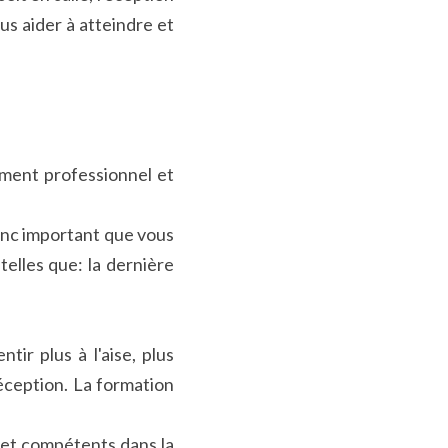
s aider à atteindre et 
ment professionnel et 
onc important que vous 
elles que: la dernière 
r plus à l'aise, plus 
éception. La formation 
 et compétents dans la 